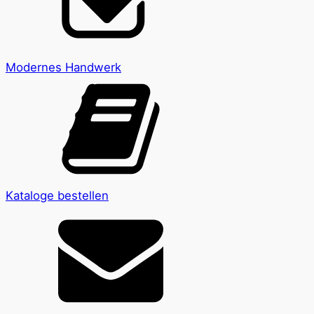
Modernes Handwerk
Kataloge bestellen