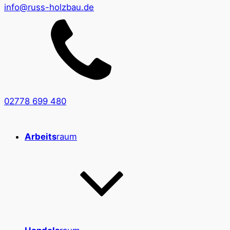
info@russ-holzbau.de
02778 699 480
Arbeits
raum