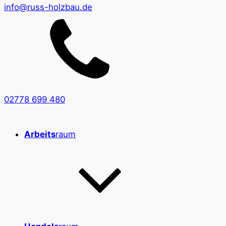
info@russ-holzbau.de
02778 699 480
Arbeits
raum