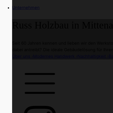
Unternehmen
Russ Holzbau
in Mittena
Seit 60 Jahren kennen und lieben wir den Werkstof
dabei antreibt? Die ideale Gebäudelösung für Ihre
Über uns ›
Modernes Handwerk ›
Nachhaltigkeit ›
B