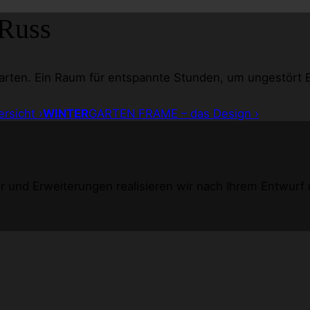
Russ
arten. Ein Raum für entspannte Stunden, um ungestört E
rsicht ›
WINTER
GARTEN
FRAME – das Design ›
und Erweiterungen realisieren wir nach Ihrem Entwurf mit