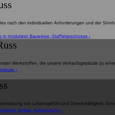
uss
les nach den individuellen Anforderungen und der Sinnha
s in modularer Bauweise ›
Staffelgeschosse ›
Russ
nden Werkstoffen, die unsere Verkaufsgebäude zu eine
ebäude ›
ss
chmelzung von Lebensgefühl und Zweckmäßigkeit. Eine gra
nhäuser ›
Anbau-Aufstockung ›