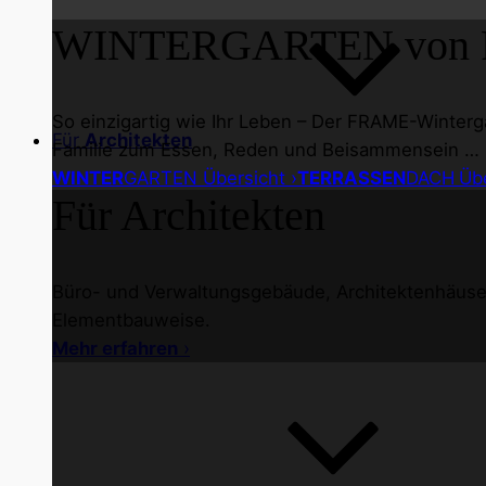
WINTER
GARTEN von 
So einzigartig wie Ihr Leben – Der FRAME-Winterg
Für
Architekten
Familie zum Essen, Reden und Beisammensein …
WINTER
GARTEN Übersicht ›
TERRASSEN
DACH
Übe
Für Architekten
Büro- und Verwaltungsgebäude, Architektenhäuser 
Elementbauweise.
Mehr erfahren
›