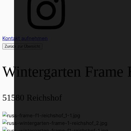
Kontakt aufnehmen
Zurück zur Übersicht
Wintergarten Frame 
51580
Reichshof