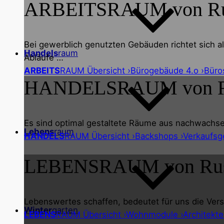
ARBEITS
RAUM von R
Bei gewerblich genutzten Gebäuden richtet sich al
Handels
raum
Abläufe …
ARBEITS
RAUM Übersicht ›
Bürogebäude 4.o ›
Büro
HANDELS
RAUM von 
Es sind optimal gestaltete Räume aus nachwachse
Lebens
raum
HANDELS
RAUM Übersicht ›
Backshops ›
Verkaufsg
LEBENS
RAUM von Ru
Lebenswertes schaffen, bedeutet für uns die Vers
Winter
garten
LEBENS
RAUM Übersicht ›
Wohnmodule ›
Architekte