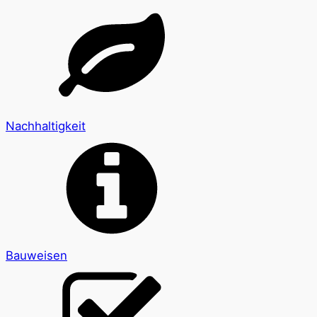
Nachhaltigkeit
Bauweisen