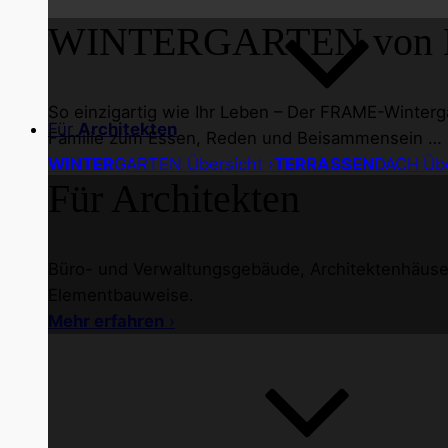
WINTER
GARTEN von 
So einzigartig wie Ihr Leben – Der FRAME-Winterg
Für
Architekten
Familie zum Essen, Reden und Beisammensein …
WINTER
GARTEN Übersicht ›
TERRASSEN
DACH
Übe
Für Architekten
Büro- und Verwaltungsgebäude, Architektenhäuser 
Elementbauweise.
Mehr erfahren
›