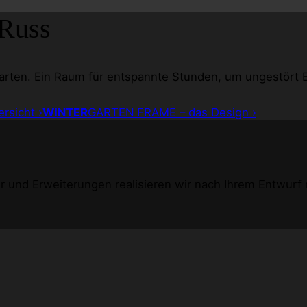
Russ
arten. Ein Raum für entspannte Stunden, um ungestört E
rsicht ›
WINTER
GARTEN
FRAME – das Design ›
und Erweiterungen realisieren wir nach Ihrem Entwurf mit