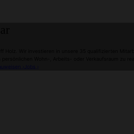
ar
f Holz. Wir investieren in unsere 35 qualifizierten Mita
n persönlichen Wohn-, Arbeits- oder Verkaufsraum zu real
auweisen ›
Jobs ›