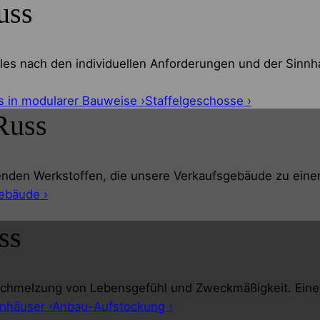
uss
les nach den individuellen Anforderungen und der Sinnha
s in modularer Bauweise ›
Staffelgeschosse ›
Russ
nden Werkstoffen, die unsere Verkaufsgebäude zu eine
ebäude ›
ss
chmelzung von Lebensgefühl und Zweckmäßigkeit. Eine gra
nhäuser ›
Anbau-Aufstockung ›