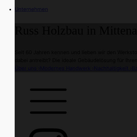
Unternehmen
Russ Holzbau
in Mittena
Seit 60 Jahren kennen und lieben wir den Werkstof
dabei antreibt? Die ideale Gebäudelösung für Ihre
Über uns ›
Modernes Handwerk ›
Nachhaltigkeit ›
B