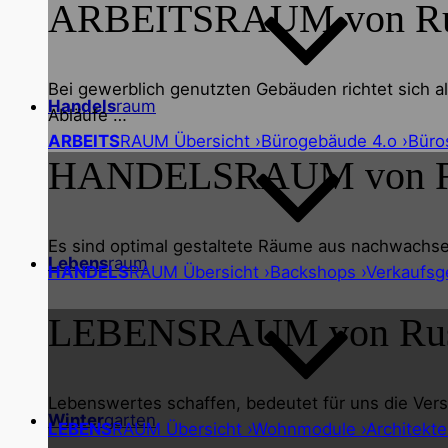
ARBEITS
RAUM von R
Bei gewerblich genutzten Gebäuden richtet sich al
Handels
raum
Abläufe …
ARBEITS
RAUM Übersicht ›
Bürogebäude 4.o ›
Büro
HANDELS
RAUM von 
Es sind optimal gestaltete Räume aus nachwachse
Lebens
raum
HANDELS
RAUM Übersicht ›
Backshops ›
Verkaufsg
LEBENS
RAUM von Ru
Lebenswertes schaffen, bedeutet für uns die Vers
Winter
garten
LEBENS
RAUM Übersicht ›
Wohnmodule ›
Architekte