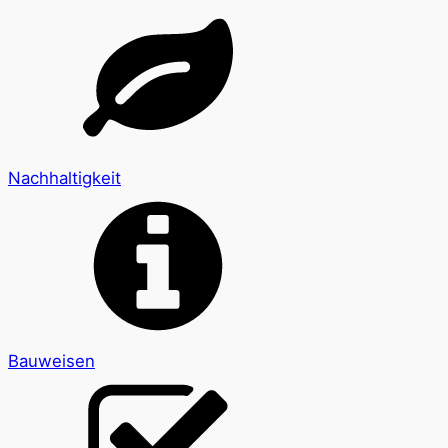
Nachhaltigkeit
Bauweisen