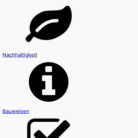
Nachhaltigkeit
Bauweisen