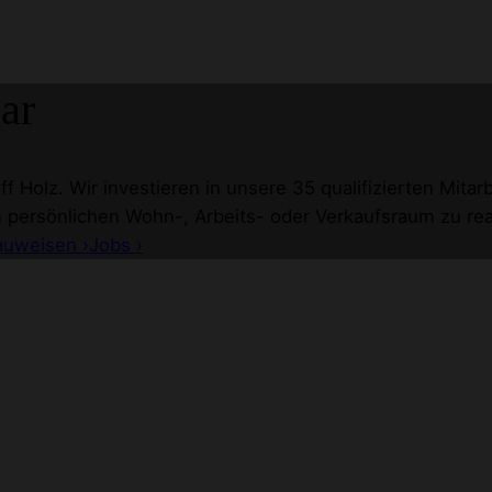
ar
f Holz. Wir investieren in unsere 35 qualifizierten Mita
n persönlichen Wohn-, Arbeits- oder Verkaufsraum zu real
auweisen ›
Jobs ›