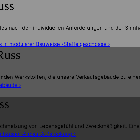
uss
les nach den individuellen Anforderungen und der Sinnha
s in modularer Bauweise ›
Staffelgeschosse ›
Russ
nden Werkstoffen, die unsere Verkaufsgebäude zu eine
ebäude ›
ss
chmelzung von Lebensgefühl und Zweckmäßigkeit. Eine gra
nhäuser ›
Anbau-Aufstockung ›