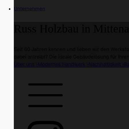
Unternehmen
Russ Holzbau
in Mittena
Seit 60 Jahren kennen und lieben wir den Werkstof
dabei antreibt? Die ideale Gebäudelösung für Ihre
Über uns ›
Modernes Handwerk ›
Nachhaltigkeit ›
B