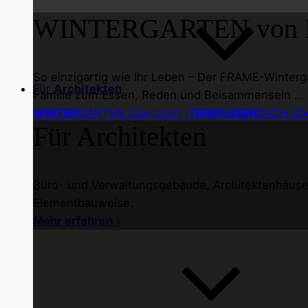
WINTER
GARTEN von 
So einzigartig wie Ihr Leben – Der FRAME-Winterg
Für
Architekten
Familie zum Essen, Reden und Beisammensein …
WINTER
GARTEN Übersicht ›
TERRASSEN
DACH
Übe
Für Architekten
Büro- und Verwaltungsgebäude, Architektenhäuser 
Elementbauweise.
Mehr erfahren
›