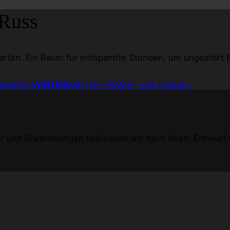
Russ
arten. Ein Raum für entspannte Stunden, um ungestört E
rsicht ›
WINTER
GARTEN
FRAME – das Design ›
und Erweiterungen realisieren wir nach Ihrem Entwurf mit